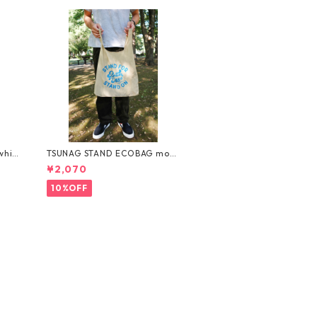
whit
TSUNAG STAND ECOBAG moc
ha
¥2,070
10%OFF