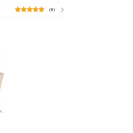
(9)
ェタ