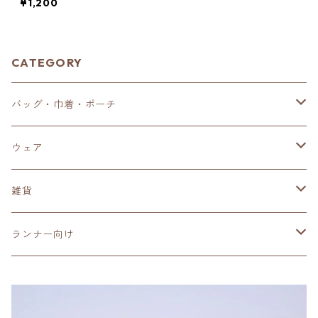
¥1,200
CATEGORY
バッグ・巾着・ポーチ
ポーチ
ウェア
巾着袋
Tシャツ
雑貨
トートバッグ
スウェット・パーカー
ステッカー
ランナー向け
エコバッグ
キッズ
キーホルダー
ウェア